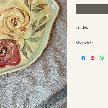
L
Storlek
Längd
Skötselråd
Bredd
Produkten tål diskmask
produkten är känlig för
från kyl direkt in i mikr