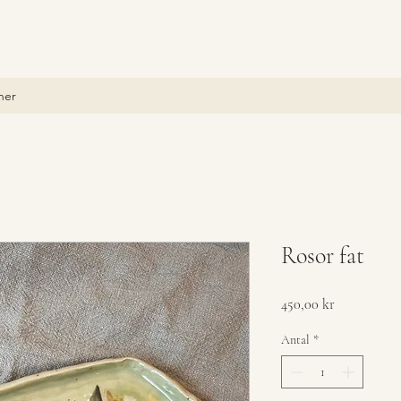
oner
Rosor fat
Pris
450,00 kr
Antal
*