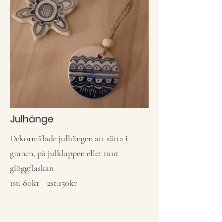
Julhänge
Dekormålade julhängen att sätta i
granen, på julklappen eller runt
glöggflaskan
1st: 80kr 2st:150kr