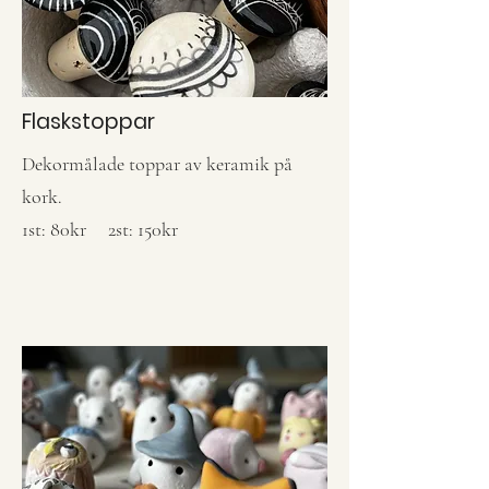
Flaskstoppar
Dekormålade toppar av keramik på
kork.
1st: 80kr 2st: 150kr