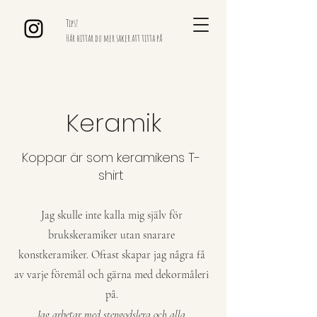
Tips!
Här hittar du mer saker att titta på
Keramik
Koppar är som keramikens T-
shirt
Jag skulle inte kalla mig själv för
brukskeramiker utan snarare
konstkeramiker. Oftast skapar jag några få
av varje föremål och gärna med dekormåleri
på.
Jag arbetar med stengodslera och alla