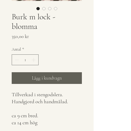
Burk m lock -
blomma
Pris
350,00 kr
Antal
*
Lägg i kundvagn
Tillverkad i stengodslera.
Handgjord och handmålad.
ca 9 cm bred.
ca 14 cm hög