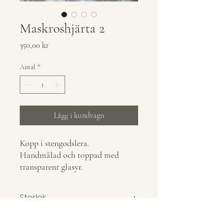
Maskroshjärta 2
Pris
350,00 kr
Antal
*
Lägg i kundvagn
Kopp i stengodslera.
Handmålad och toppad med
transparent glasyr.
Storlek